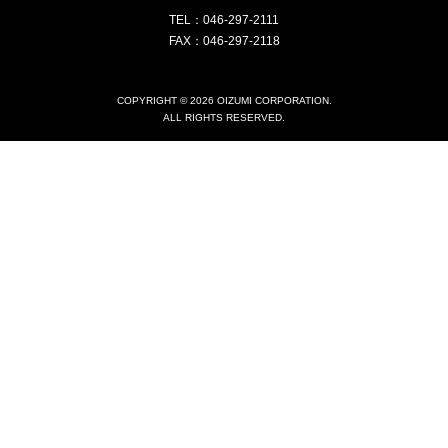
TEL：046-297-2111
FAX：046-297-2118
COPYRIGHT © 2026 OIZUMI CORPORATION.
ALL RIGHTS RESERVED.