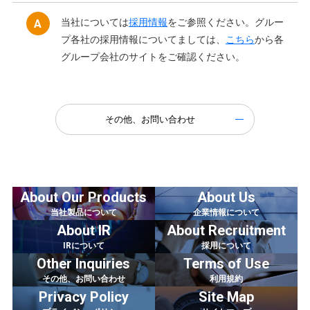
当社については
採用情報
をご参照ください。グルー
プ各社の採用情報についてましては、
こちら
から各
グループ会社のサイトをご確認ください。
その他、お問い合わせ
About Our Products
About Us
当社製品について
企業情報について
About IR
About Recruitment
IRについて
採用について
Other Inquiries
Terms of Use
その他、お問い合わせ
利用規約
Privacy Policy
Site Map