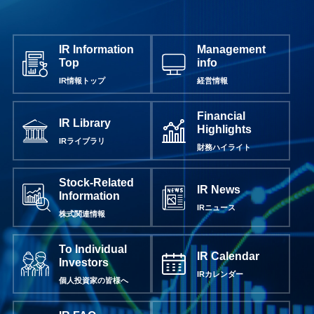
IR Information
Management
Top
info
IR情報トップ
経営情報
Financial
IR Library
Highlights
IRライブラリ
財務ハイライト
Stock-Related
IR News
Information
IRニュース
株式関連情報
To Individual
IR Calendar
Investors
IRカレンダー
個人投資家の皆様へ