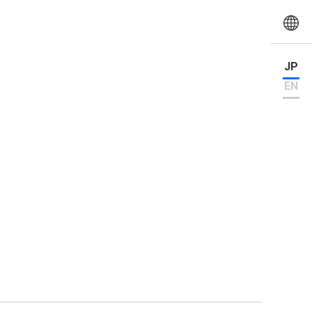
JP
EN
。