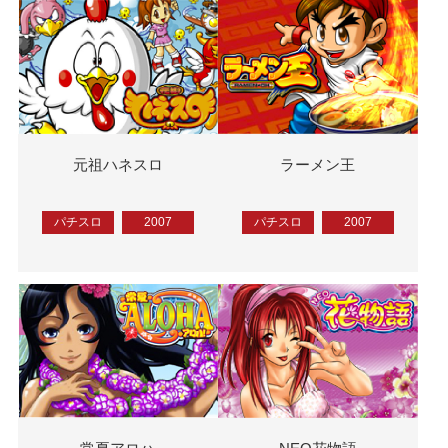
元祖ハネスロ
ラーメン王
パチスロ
2007
パチスロ
2007