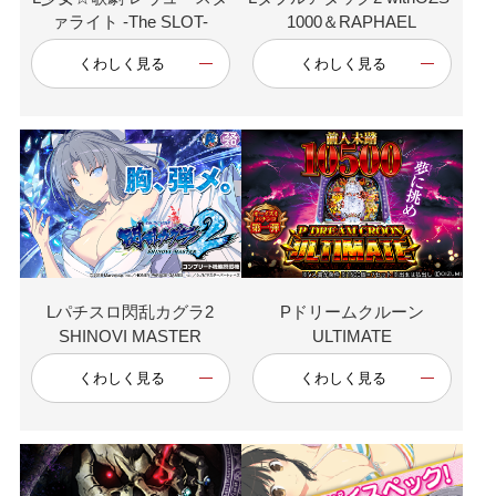
ァライト
-The SLOT-
1000＆RAPHAEL
パチスロ
2025.03
パチスロ
2024.11
くわしく見る
くわしく見る
Lパチスロ閃乱カグラ2
Pドリームクルーン
SHINOVI MASTER
ULTIMATE
パチスロ
2024.09
パチンコ
2024.07
くわしく見る
くわしく見る