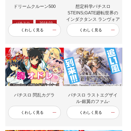
ドリームクルーン500
想定科学パチスロ
STEINS;GATE
廻転世界の
インダクタンス ランヴォア
パチスロ
2018.03
パチスロ
2017.09
くわしく見る
くわしく見る
パチスロ 閃乱カグラ
パチスロ ラストエグザイ
ル
-銀翼のファム-
パチスロ
2017.07
パチスロ
2017.05
くわしく見る
くわしく見る