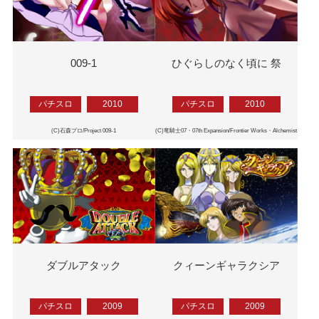
009-1
ひぐらしのなく頃に 祭
パチスロ
2010
パチスロ
2010
(C)石森プロ/Project 009-1
(C)竜騎士07・07th Expansion/Frontier Works・Alchemist
ダブルアタック
クィーンギャラクシア
パチスロ
2009
パチスロ
2009