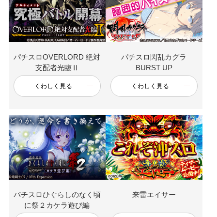
パチスロOVERLORD
絶対
パチスロ閃乱カグラ
支配者光臨Ⅱ
BURST UP
パチスロ
2023.03
パチスロ
2022.08
くわしく見る
くわしく見る
パチスロひぐらしのなく頃
来雷エイサー
に
祭２カケラ遊び編