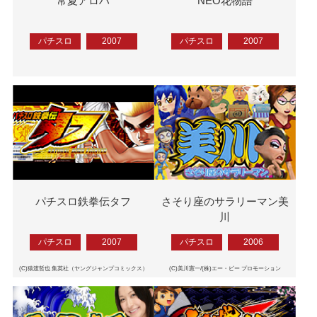
常夏アロハ
NEO花物語
パチスロ
2007
パチスロ
2007
パチスロ鉄拳伝タフ
さそり座のサラリーマン美
川
パチスロ
2007
パチスロ
2006
(C)猿渡哲也 集英社（ヤングジャンプコミックス）
(C)美川憲一/(株)エー・ビー プロモーション