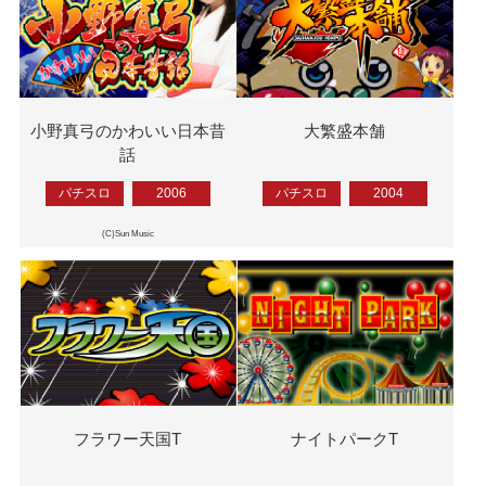
小野真弓のかわいい日本昔
大繁盛本舗
話
パチスロ
2006
パチスロ
2004
(C)Sun Music
フラワー天国T
ナイトパークT