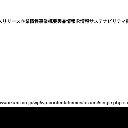
スリリース
企業情報
事業概要
製品情報
IR情報
サステナビリティ
ww/oizumi.co.jp/wp/wp-content/themes/oizumi/single.php
on