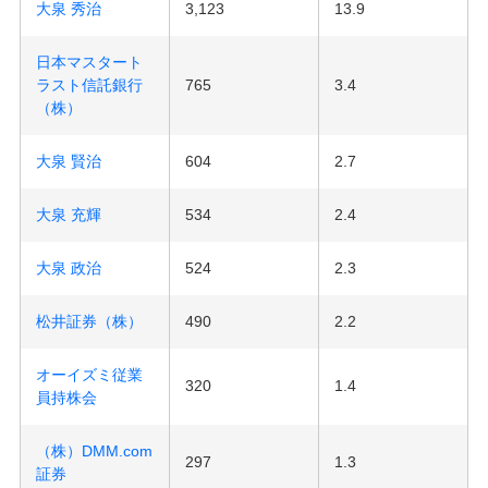
大泉 秀治
3,123
13.9
日本マスタート
ラスト信託銀行
765
3.4
（株）
大泉 賢治
604
2.7
大泉 充輝
534
2.4
大泉 政治
524
2.3
松井証券（株）
490
2.2
オーイズミ従業
320
1.4
員持株会
（株）DMM.com
297
1.3
証券