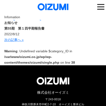
Infomation
ホーム
ニュースリリース
第55期 第１四半期報告書
お知らせ
第55期 第１四半期報告書
2022/8/12
次の記事へ »
Warning
: Undefined variable $category_ID in
/var/www/oizumi.co.jp/wp/wp-
content/themes/oizumi/single.php
on line
38
株式会社オーイズミ
〒243-0018
神奈川県厚木市中町2-7-10
オーイズミ厚木ビル