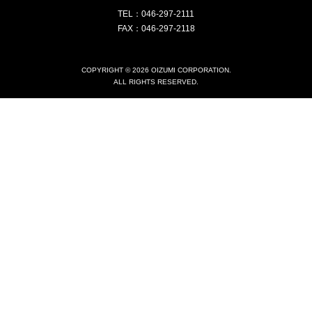
TEL：046-297-2111
FAX：046-297-2118
COPYRIGHT © 2026 OIZUMI CORPORATION.
ALL RIGHTS RESERVED.